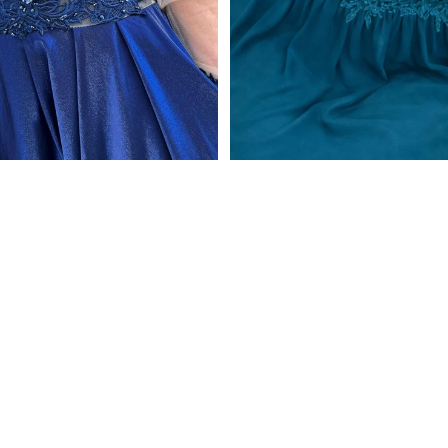
VESTIDO PRINCESA RENDA
VESTIDO CURTO EM
€449,00
PEDRARIA
€249,00
VESTIDO
COM
PEDRARIA
CALÇAS
VESTIDO
S