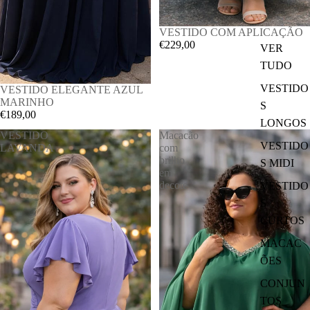
VESTIDO COM APLICAÇÃO
€229,00
VER
TUDO
VESTIDO
VESTIDO ELEGANTE AZUL
MARINHO
S
€189,00
LONGOS
VESTIDO
Macacão
VESTIDO
LAVANDA
com
brilho
S MIDI
em
decote
VESTIDO
S
CURTOS
MACAC
ÕES
CONJUN
TOS