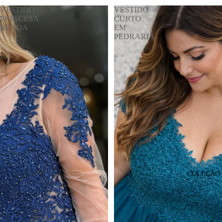
VESTIDO
VESTIDO
PRINCESA
CURTO
RENDA
EM
PEDRARIA
COLEÇÃO