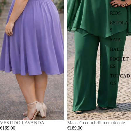
ACESSÓ
RIOS
ESTOLA
S
SAIA
BAILE
POCHET
ES
TOUCAD
OS
VESTIDO LAVANDA
Macacão com brilho em decote
€169,00
€189,00