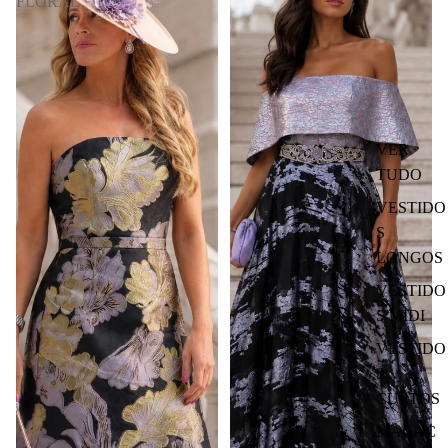
FLORAL
VER
TUDO
VESTIDO
S
LONGOS
VESTIDO
S MIDI
VESTIDO
S
CURTOS
MACAC