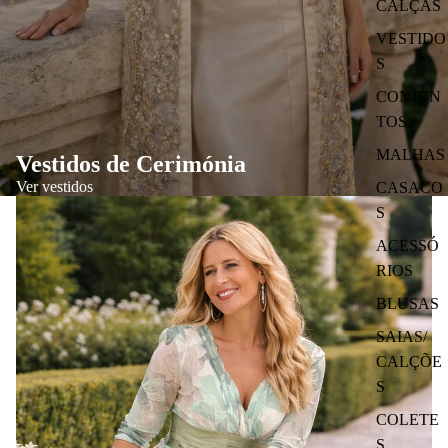
CALÇAS
VESTIDO
S
CONJUN
TOS
MALHAS
Vestidos de Cerimónia
Ver vestidos
CASACO
S
ACESSÓ
RIOS
BLUSAS
SAIAS/
CALÇÕE
S
COLETE
S