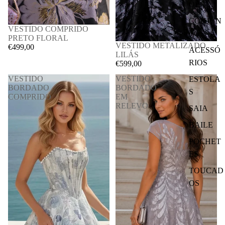
ÕES
CONJUN
VESTIDO COMPRIDO
TOS
PRETO FLORAL
VESTIDO METALIZADO
€499,00
ACESSÓ
LILÁS
RIOS
€599,00
VESTIDO
VESTIDO
ESTOLA
BORDADO
BORDADO
S
COMPRIDO
EM
RELEVO
SAIA
BAILE
POCHET
ES
TOUCAD
OS