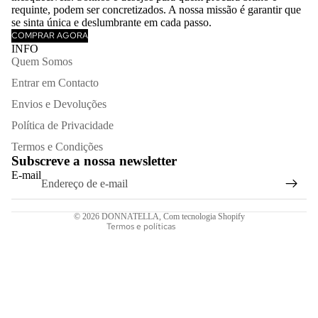
requinte, podem ser concretizados. A nossa missão é garantir que
se sinta única e deslumbrante em cada passo.
COMPRAR AGORA
INFO
Quem Somos
Entrar em Contacto
Envios e Devoluções
Política de privacidade
Política de Privacidade
Política de reembolso
Termos e Condições
Subscreve a nossa newsletter
Termos do serviço
E-mail
Informações de contacto
Aviso legal
© 2026
DONNATELLA
,
Com tecnologia Shopify
Termos e políticas