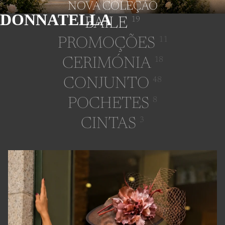
NOVA COLEÇÃO
DONNATELLA
BAILE
19
PROMOÇÕES
11
CERIMÓNIA
18
CONJUNTO
48
POCHETES
8
CINTAS
3